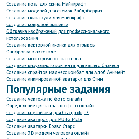
Создание позы для скина Майнкрафт
Создание моделей для съемок Вайлдберриз
Создание скина худи для майнкрафт
Создание ковровой вышивки
Обтравка изображений для профессионального
использования
Создание векторной иконки для отзывов
Оцифровка в автокаде
Создание монохромного паттерна
Создание визуального контента для вашего бизнеса
Создание спрайтов маднесс комбат для Адоб Анимейт
Создание анимированной аватарки для Стим
Популярные задания
Создание чертежа по фото онлайн
Определение цвета глаз по фото онлайн
Создание крутой авы для Стандофф 2
Создание аватарок для PUBG Mobi
Создание аватарки Бравл Старс
Создание 3D модели человека онлайн