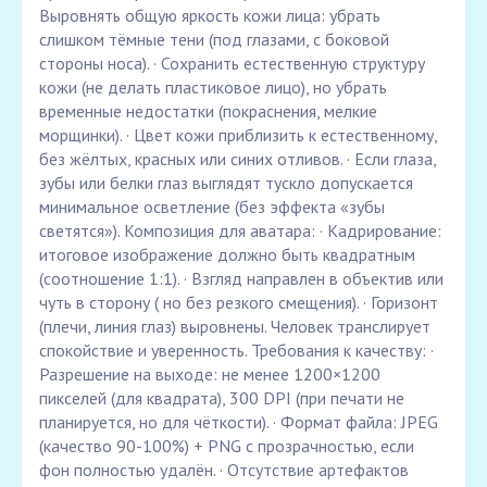
Выровнять общую яркость кожи лица: убрать
слишком тёмные тени (под глазами, с боковой
стороны носа). · Сохранить естественную структуру
кожи (не делать пластиковое лицо), но убрать
временные недостатки (покраснения, мелкие
морщинки). · Цвет кожи приблизить к естественному,
без жёлтых, красных или синих отливов. · Если глаза,
зубы или белки глаз выглядят тускло допускается
минимальное осветление (без эффекта «зубы
светятся»). Композиция для аватара: · Кадрирование:
итоговое изображение должно быть квадратным
(соотношение 1:1). · Взгляд направлен в объектив или
чуть в сторону ( но без резкого смещения). · Горизонт
(плечи, линия глаз) выровнены. Человек транслирует
спокойствие и уверенность. Требования к качеству: ·
Разрешение на выходе: не менее 1200×1200
пикселей (для квадрата), 300 DPI (при печати не
планируется, но для чёткости). · Формат файла: JPEG
(качество 90-100%) + PNG с прозрачностью, если
фон полностью удалён. · Отсутствие артефактов