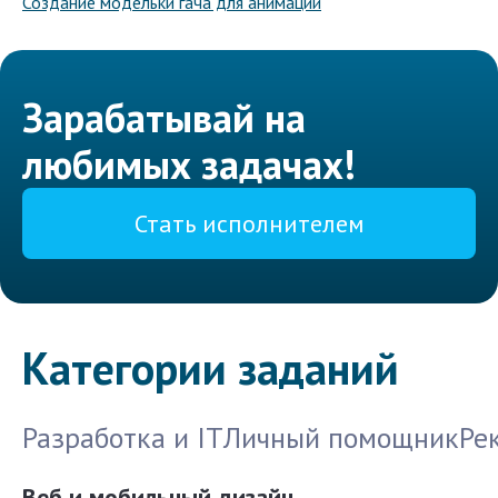
Создание модельки гача для анимации
Зарабатывай на
любимых задачах!
Стать исполнителем
Категории заданий
Разработка и IT
Личный помощник
Ре
Веб и мобильный дизайн