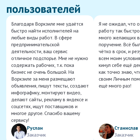
пользователей
Благодаря Воркзиле мне удаётся
Я не ожидал, что 
быстро найти исполнителей на
работу так быстро,
любые виды работ. В сфере
много желающих в
предпринимательской
поручение. Всё бы
деятельности, ваш сервис
чётко в срок, и ре
отличное подспорье. Мне не нужно
всем моим условия
содержать рабочих, т.к. пока
кинул себе ещё ден
бизнес не очень большой. На
как точно знаю, ч
Воркзиле за меня размещают
своим Личным пом
объявления, пишут тексты, создают
ещё много раз!
инфографику, монтируют видео,
делают сайты, рекламу в яндексе и
соцсетях, ищут поставщиков и
многое другое. Спасибо вашему
сервису!
Руслан
Станислав
Заказчик
Заказчик