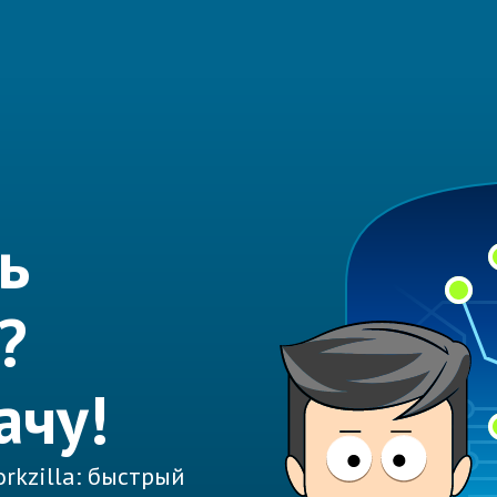
ь
?
ачу!
rkzilla: быстрый