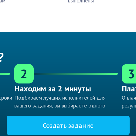
ам
выполнены
?
2
3
Находим за 2 минуты
Пла
сроки
Подбираем лучших исполнителей для
Оплач
вашего задания, вы выбираете одного
резул
Создать задание