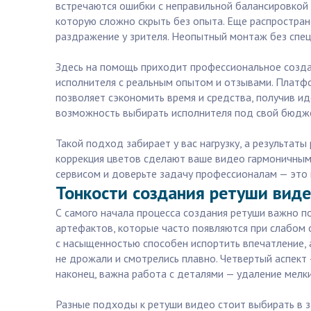
встречаются ошибки с неправильной балансировкой б
которую сложно скрыть без опыта. Еще распростра
раздражение у зрителя. Неопытный монтаж без спец
Здесь на помощь приходит профессиональное создан
исполнителя с реальным опытом и отзывами. Платфор
позволяет сэкономить время и средства, получив и
возможность выбирать исполнителя под свой бюджет
Такой подход забирает у вас нагрузку, а результа
коррекция цветов сделают ваше видео гармоничным 
сервисом и доверьте задачу профессионалам — это 
Тонкости создания ретуши виде
С самого начала процесса создания ретуши важно п
артефактов, которые часто появляются при слабом
с насыщенностью способен испортить впечатление,
не дрожали и смотрелись плавно. Четвертый аспект 
наконец, важна работа с деталями — удаление мелки
Разные подходы к ретуши видео стоит выбирать в за