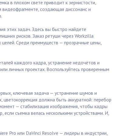
емка в плохом свете приводит к зернистости,
м видеофрагменте, создающая диссонанс и
.
ия этих задач. Здесь вы быстро найдете
ишних рисков. Заказ ретуши через Workzilla
 целей. Среди преимуществ — прозрачные цены,
еталей каждого кадра, устранение недочётов и
 или личных проектах. Воспользуйтесь проверенным
ервых, ключевая задача — устранение шумов и
, цветокоррекция должна быть аккуратной: перебор
момент — стабилизация изображения, чтобы кадры
 если съемка велась несколькими устройствами. И,
re Pro или DaVinci Resolve — лидеры в индустрии,