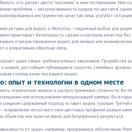
елого, что делает цвета "плоскими" и неестественными. Или съ
нённая проблема — несогласованность кадров по цветам в одно
иализированных инструментов зачастую лишь усугубит ситуацию
ие ретуши для видео, и Workzilla — надежный выбор для решен
ма гарантирует безопасность сделки и контроль качества без л
деально отредактированное видео для личных или коммерческих
 и оперативная обратная связь.
ты радуют даже самых требовательных заказчиков. Проработка д
и живым, достойным публикации в соцсетях, семейных архивах
новая ступень качества вашего видео.
о: опыт и технологии в одном месте
онять технические нюансы и распространённые сложности. Во-п
 освещении или использовании неподходящей камеры. Во-вторых
 а слишком сдержанный подход оставит видео тусклым. Третий 
— исправление несоответствия цветовых профилей разных камер,
х объектов или пыли на линзе для безупречного результата.
висимости от задач: например, программное обеспечение Premie