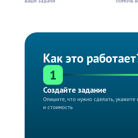
ваши задачи
помочь в
Как это работает
1
Создайте задание
Опишите, что нужно сделать, укажите 
и стоимость