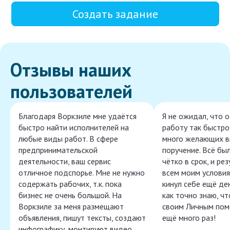
Создать задание
Отзывы наших
пользователей
Благодаря Воркзиле мне удаётся
Я не ожидал, что 
быстро найти исполнителей на
работу так быстро,
любые виды работ. В сфере
много желающих в
предпринимательской
поручение. Всё бы
деятельности, ваш сервис
чётко в срок, и ре
отличное подспорье. Мне не нужно
всем моим условия
содержать рабочих, т.к. пока
кинул себе ещё ден
бизнес не очень большой. На
как точно знаю, ч
Воркзиле за меня размещают
своим Личным пом
объявления, пишут тексты, создают
ещё много раз!
инфографику, монтируют видео,