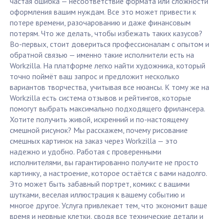
частая ошибка — несоответствие формата или сложности
оформления вашим нуждам. Все это может привести к
потере времени, разочарованию и даже финансовым
потерям. Что же делать, чтобы избежать таких казусов?
Во-первых, стоит довериться профессионалам с опытом и
обратной связью — именно такие исполнители есть на
Workzilla. На платформе легко найти художника, который
точно поймёт ваш запрос и предложит несколько
вариантов творчества, учитывая все нюансы. К тому же на
Workzilla есть система отзывов и рейтингов, которые
помогут выбрать максимально подходящего фрилансера.
Хотите получить живой, искренний и по-настоящему
смешной рисунок? Мы расскажем, почему рисование
смешных картинок на заказ через Workzilla — это
надежно и удобно. Работая с проверенными
исполнителями, вы гарантированно получите не просто
картинку, а настроение, которое остаётся с вами надолго.
Это может быть забавный портрет, комикс с вашими
шутками, веселая иллюстрация к вашему событию и
многое другое. Услуга привлекает тем, что экономит ваше
время и нервные клетки, сводя все технические детали и