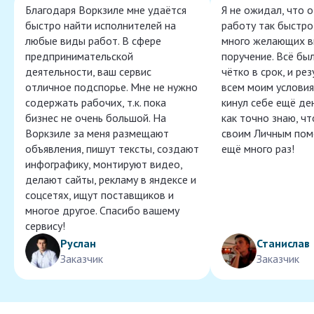
Благодаря Воркзиле мне удаётся
Я не ожидал, что 
быстро найти исполнителей на
работу так быстро,
любые виды работ. В сфере
много желающих в
предпринимательской
поручение. Всё бы
деятельности, ваш сервис
чётко в срок, и ре
отличное подспорье. Мне не нужно
всем моим условия
содержать рабочих, т.к. пока
кинул себе ещё ден
бизнес не очень большой. На
как точно знаю, ч
Воркзиле за меня размещают
своим Личным пом
объявления, пишут тексты, создают
ещё много раз!
инфографику, монтируют видео,
делают сайты, рекламу в яндексе и
соцсетях, ищут поставщиков и
многое другое. Спасибо вашему
сервису!
Руслан
Станислав
Заказчик
Заказчик