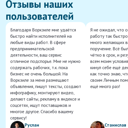
Отзывы наших
пользователей
Благодаря Воркзиле мне удаётся
Я не ожидал, что 
быстро найти исполнителей на
работу так быстро,
любые виды работ. В сфере
много желающих в
предпринимательской
поручение. Всё бы
деятельности, ваш сервис
чётко в срок, и ре
отличное подспорье. Мне не нужно
всем моим условия
содержать рабочих, т.к. пока
кинул себе ещё ден
бизнес не очень большой. На
как точно знаю, ч
Воркзиле за меня размещают
своим Личным пом
объявления, пишут тексты, создают
ещё много раз!
инфографику, монтируют видео,
делают сайты, рекламу в яндексе и
соцсетях, ищут поставщиков и
многое другое. Спасибо вашему
сервису!
Руслан
Станислав