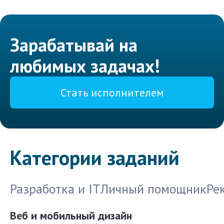
Зарабатывай на
любимых задачах!
Стать исполнителем
Категории заданий
Разработка и IT
Личный помощник
Ре
Веб и мобильный дизайн