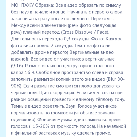
МОНТАЖУ Обрезка: Все видео обрезать по смыслу
без пауз в начале и конце. Начинать с первого слова,
заканчивать сразу после последнего. Переходы:
Между всеми элементами (речь фото следующая
речь) плавный переход (Cross Dissolve / Fade).
Длительность перехода 0,3 секунды. Фото: Каждое
фото висит ровно 2 секунды. Текст на фото не
добавлять (кроме первого) Вертикальные видео
(важно!): Все видео от участников вертикальные
(9:16). Разместить их по центру горизонтального
кадра 16:9. Свободное пространство слева и справа
заполнить размытой копией этого же видео (Blur 80-
90%). Если размытие смотрится плохо допускаются
чёрные поля. Цветокоррекция: Если видео сняты при
разном освещении привести к единому тёплому тону.
Темные видео осветлить. Звук: Голоса участников
нормализовать по громкости (чтобы все звучали
одинаково). Фоновая музыка едва слышна во время
голосов (~15-20% от громкости голоса). На начальной
и финальной заставках музыку сделать громче.