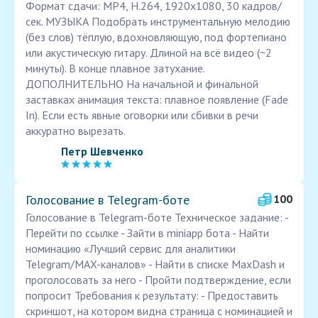
Формат сдачи: MP4, H.264, 1920x1080, 30 кадров/
сек. МУЗЫКА Подобрать инструментальную мелодию
(без слов) тёплую, вдохновляющую, под фортепиано
или акустическую гитару. Длиной на всё видео (~2
минуты). В конце плавное затухание.
ДОПОЛНИТЕЛЬНО На начальной и финальной
заставках анимация текста: плавное появление (Fade
In). Если есть явные оговорки или сбивки в речи
аккуратно вырезать.
Петр Шевченко
Голосование в Telegram‑боте
100
Голосование в Telegram-боте Техническое задание: -
Перейти по ссылке - Зайти в miniapp бота - Найти
номинацию «Лучший сервис для аналитики
Telegram/MAX-каналов» - Найти в списке MaxDash и
проголосовать за него - Пройти подтверждение, если
попросит Требования к результату: - Предоставить
скриншот, на котором видна страница с номинацией и