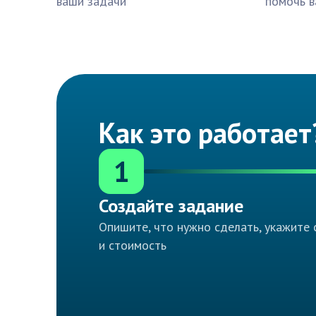
ваши задачи
помочь в
Как это работает
1
Создайте задание
Опишите, что нужно сделать, укажите 
и стоимость