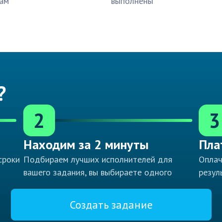
ам
выполнены
?
2
3
Находим за 2 минуты
Пла
сроки
Подбираем лучших исполнителей для
Оплач
вашего задания, вы выбираете одного
резул
Создать задание