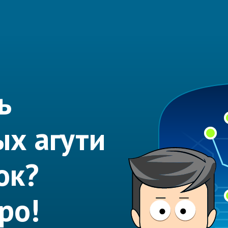
ь
х агути
ок?
ро!