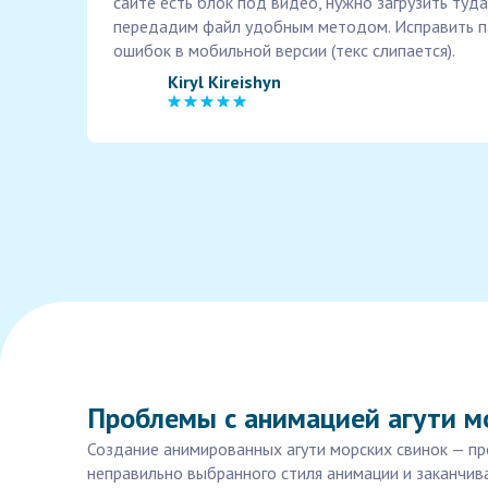
сайте есть блок под видео, нужно загрузить туд
передадим файл удобным методом. Исправить п
ошибок в мобильной версии (текс слипается).
Kiryl Kireishyn
Проблемы с анимацией агути мо
Создание анимированных агути морских свинок — про
неправильно выбранного стиля анимации и заканчива