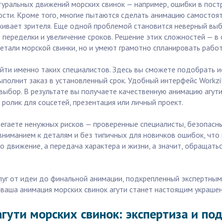
уральных движений морских свинок — например, ошибки в пост
сти. Кроме того, многие пытаются сделать анимацию самостоя
алкивает зрителя. Еще одной проблемой становится неверный вы
ые переделки и увеличение сроков. Решение этих сложностей — 
детали морской свинки, но и умеют грамотно спланировать работ
йти именно таких специалистов. Здесь вы сможете подобрать и
ыполнит заказ в установленный срок. Удобный интерфейс Workzil
ыбор. В результате вы получаете качественную анимацию агут
ролик для соцсетей, презентация или личный проект.
збегаете ненужных рисков — проверенные специалисты, безопасн
 вниманием к деталям и без типичных для новичков ошибок, что
о движение, а передача характера и жизни, а значит, обращатьс
услуг от идеи до финальной анимации, подкрепленный экспертны
а ваша анимация морских свинок агути станет настоящим украш
гути морских свинок: экспертиза и по