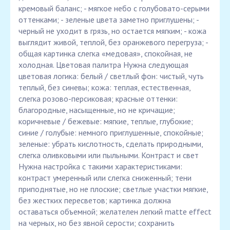
кремовый баланс; - мягкое небо с голубовато-серыми
оттенками; - зеленые цвета заметно приглушены; -
черный не уходит в грязь, но остается мягким; - кожа
выглядит живой, теплой, без оранжевого перегруза; -
общая картинка слегка «медовая», спокойная, не
холодная. Цветовая палитра Нужна следующая
цветовая логика: белый / светлый фон: чистый, чуть
теплый, без синевы; кожа: теплая, естественная,
слегка розово-персиковая; красные оттенки:
благородные, насыщенные, но не кричащие;
коричневые / бежевые: мягкие, теплые, глубокие;
синие / голубые: немного приглушенные, спокойные;
зеленые: убрать кислотность, сделать природными,
слегка оливковыми или пыльными. Контраст и свет
Нужна настройка с такими характеристиками:
контраст умеренный или слегка сниженный; тени
приподнятые, но не плоские; светлые участки мягкие,
без жестких пересветов; картинка должна
оставаться объемной; желателен легкий matte effect
на черных, но без явной серости; сохранить