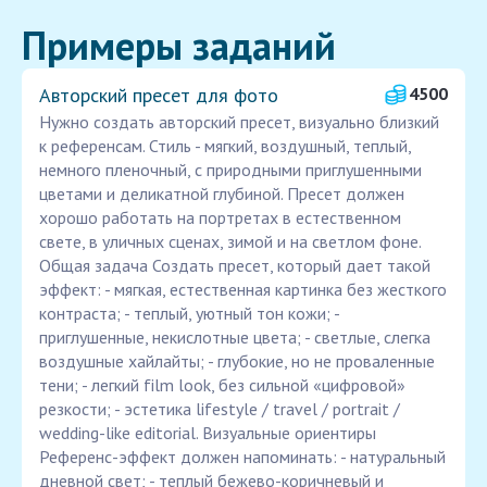
Примеры заданий
Авторский пресет для фото
4500
Нужно создать авторский пресет, визуально близкий
к референсам. Стиль - мягкий, воздушный, теплый,
немного пленочный, с природными приглушенными
цветами и деликатной глубиной. Пресет должен
хорошо работать на портретах в естественном
свете, в уличных сценах, зимой и на светлом фоне.
Общая задача Создать пресет, который дает такой
эффект: - мягкая, естественная картинка без жесткого
контраста; - теплый, уютный тон кожи; -
приглушенные, некислотные цвета; - светлые, слегка
воздушные хайлайты; - глубокие, но не проваленные
тени; - легкий film look, без сильной «цифровой»
резкости; - эстетика lifestyle / travel / portrait /
wedding-like editorial. Визуальные ориентиры
Референс-эффект должен напоминать: - натуральный
дневной свет; - теплый бежево-коричневый и