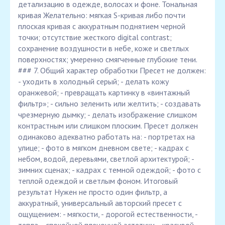
детализацию в одежде, волосах и фоне. Тональная
кривая Желательно: мягкая S-кривая либо почти
плоская кривая с аккуратным поднятием черной
точки; отсутствие жесткого digital contrast;
сохранение воздушности в небе, коже и светлых
поверхностях; умеренно смягченные глубокие тени.
### 7. Общий характер обработки Пресет не должен:
- уходить в холодный серый; - делать кожу
оранжевой; - превращать картинку в «винтажный
фильтр»; - сильно зеленить или желтить; - создавать
чрезмерную дымку; - делать изображение слишком
контрастным или слишком плоским. Пресет должен
одинаково адекватно работать на: - портретах на
улице; - фото в мягком дневном свете; - кадрах с
небом, водой, деревьями, светлой архитектурой; -
зимних сценах; - кадрах с темной одеждой; - фото с
теплой одеждой и светлым фоном. Итоговый
результат Нужен не просто один фильтр, а
аккуратный, универсальный авторский пресет с
ощущением: - мягкости, - дорогой естественности, -