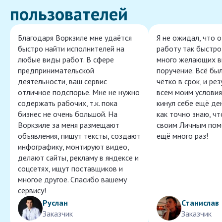
пользователей
Благодаря Воркзиле мне удаётся
Я не ожидал, что 
быстро найти исполнителей на
работу так быстро,
любые виды работ. В сфере
много желающих в
предпринимательской
поручение. Всё бы
деятельности, ваш сервис
чётко в срок, и ре
отличное подспорье. Мне не нужно
всем моим условия
содержать рабочих, т.к. пока
кинул себе ещё ден
бизнес не очень большой. На
как точно знаю, ч
Воркзиле за меня размещают
своим Личным пом
объявления, пишут тексты, создают
ещё много раз!
инфографику, монтируют видео,
делают сайты, рекламу в яндексе и
соцсетях, ищут поставщиков и
многое другое. Спасибо вашему
сервису!
Руслан
Станислав
Заказчик
Заказчик