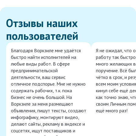
Отзывы наших
пользователей
Благодаря Воркзиле мне удаётся
Я не ожидал, что 
быстро найти исполнителей на
работу так быстро,
любые виды работ. В сфере
много желающих в
предпринимательской
поручение. Всё бы
деятельности, ваш сервис
чётко в срок, и ре
отличное подспорье. Мне не нужно
всем моим условия
содержать рабочих, т.к. пока
кинул себе ещё ден
бизнес не очень большой. На
как точно знаю, ч
Воркзиле за меня размещают
своим Личным пом
объявления, пишут тексты, создают
ещё много раз!
инфографику, монтируют видео,
делают сайты, рекламу в яндексе и
соцсетях, ищут поставщиков и