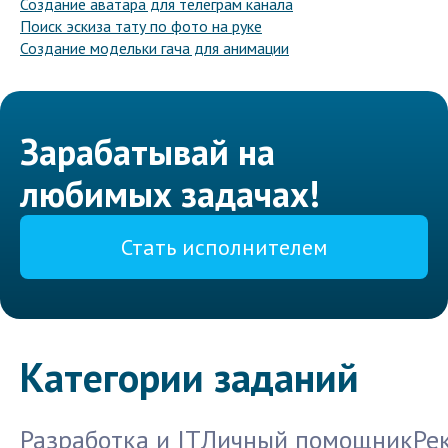
Создание аватара для телеграм канала
Поиск эскиза тату по фото на руке
Создание модельки гача для анимации
Зарабатывай на
любимых задачах!
Стать исполнителем
Категории заданий
Разработка и IT
Личный помощник
Ре