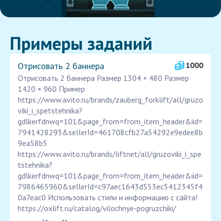
Примеры заданий
Отрисовать 2 баннера
1000
Отрисовать 2 баннера Размер 1304 × 480 Размер
1420 × 960 Пример
https://www.avito.ru/brands/zauberg_forklift/all/gruzo
viki_i_spetstehnika?
gdlkerfdnwq=101&page_from=from_item_header&iid=
7941428293&sellerId=461708cfb27a54292e9edee8b
9ea58b5
https://www.avito.ru/brands/liftnet/all/gruzoviki_i_spe
tstehnika?
gdlkerfdnwq=101&page_from=from_item_header&iid=
7986465960&sellerId=c97aec1643d553ec5412345f4
0a7eac0 Использовать стили и информацию с сайта!
https://oxlift.ru/catalog/vilochnye-pogruzchiki/