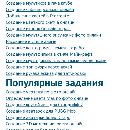
Создание мультиков в гача клубе
Создание чиби персонажа онлайн
Добавление кистей в Procreate
Создание цветного скетча онлайн
Создание иконок Genshin Impact
Создание мультяшного рисунка из фото онлайн
Рисование в стиле аниме
Создание картограммы земляных работ
Создание мультфильма в стиле Майнкрафт
Создание мультфильма с палочными человечками
Создание топ фурри персонажей
Создание рукава эскиза для татуировки
Популярные задания
Создание чертежа по фото онлайн
Определение цвета глаз по фото онлайн
Создание крутой авы для Стандофф 2
Создание аватарок для PUBG Mobi
Создание аватарки Бравл Старс
Создание 3D модели человека онлайн