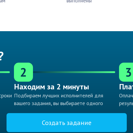
ам
выполнены
?
2
3
Находим за 2 минуты
Пла
сроки
Подбираем лучших исполнителей для
Оплач
вашего задания, вы выбираете одного
резул
Создать задание