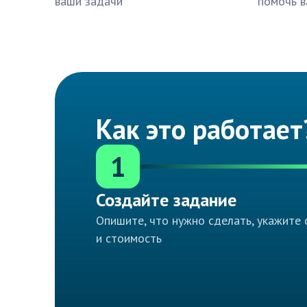
ваши задачи
помочь в
Как это работает
1
Создайте задание
Опишите, что нужно сделать, укажите 
и стоимость