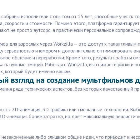
 собраны исполнители с опытом от 15 лет, способные учесть то
а, скорости и стоимости. Помимо этого, платформа гарантируе
ают не просто аутсорс, а практически персональное сопровожд
ов для взрослых через Workzilla — это доступ к талантливым 
ду серьезностью и юмором и дополнительно оптимизировать ви
ивное общение и переработки. Кроме того, результат работы см
ть нужные эмоции. Работая с Workzilla, вы снижаете риски и 
х, который будет именно вашим.
ый взгляд на создание мультфильмов 
ания ряда технических аспектов, без которых качественный п
яются 2D-анимация, 3D-графика или смешанные технологии. Выб
3D-анимация более затратна, но даёт максимальную реалистичн
ся незаконченные либо слишком общие идеи, что приводит к нес