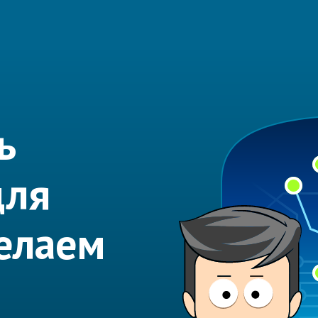
ь
для
елаем