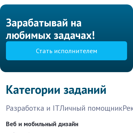
Зарабатывай на
любимых задачах!
Стать исполнителем
Категории заданий
Разработка и IT
Личный помощник
Ре
Веб и мобильный дизайн