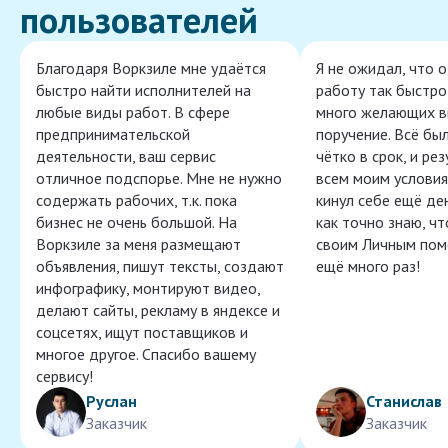
пользователей
Благодаря Воркзиле мне удаётся
Я не ожидал, что 
быстро найти исполнителей на
работу так быстро,
любые виды работ. В сфере
много желающих в
предпринимательской
поручение. Всё бы
деятельности, ваш сервис
чётко в срок, и ре
отличное подспорье. Мне не нужно
всем моим условия
содержать рабочих, т.к. пока
кинул себе ещё ден
бизнес не очень большой. На
как точно знаю, ч
Воркзиле за меня размещают
своим Личным пом
объявления, пишут тексты, создают
ещё много раз!
инфографику, монтируют видео,
делают сайты, рекламу в яндексе и
соцсетях, ищут поставщиков и
многое другое. Спасибо вашему
сервису!
Руслан
Станислав
Заказчик
Заказчик