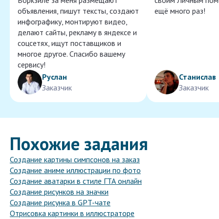
Воркзиле за меня размещают
своим Личным пом
объявления, пишут тексты, создают
ещё много раз!
инфографику, монтируют видео,
делают сайты, рекламу в яндексе и
соцсетях, ищут поставщиков и
многое другое. Спасибо вашему
сервису!
Руслан
Станислав
Заказчик
Заказчик
Похожие задания
Создание картины симпсонов на заказ
Создание аниме иллюстрации по фото
Создание аватарки в стиле ГТА онлайн
Создание рисунков на значки
Создание рисунка в GPT-чате
Отрисовка картинки в иллюстраторе