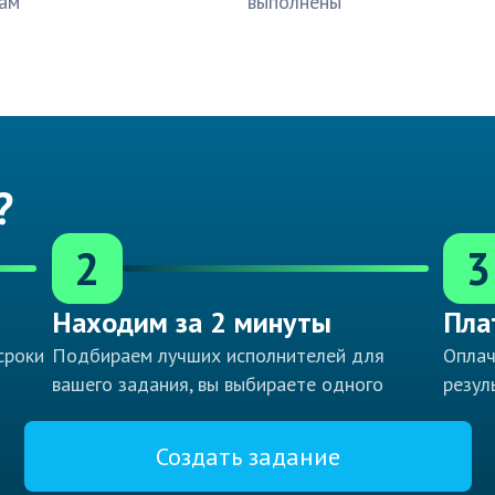
ам
выполнены
?
2
3
Находим за 2 минуты
Пла
сроки
Подбираем лучших исполнителей для
Оплач
вашего задания, вы выбираете одного
резул
Создать задание