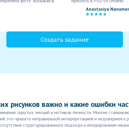
Прикрепила фото Указывай в
прислать в PSD со слоями.
Anastasiya Navume
Создать задание
их рисунков важно и какие ошибки ча
ниманию скрытых эмоций и мотивов личности. Многие сталкиваю
ий это чревато неправильной интерпретацией и недоверием к 
, отсутствие структурированного подхода и игнорирование нюан