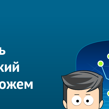
ь
кий
можем