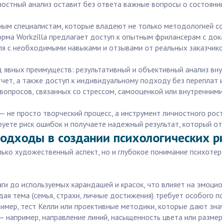
ностный анализ оставит без ответа важные вопросы о состояни
ым специалистам, которые владеют не только методологией соз
рма Workzilla предлагает доступ к опытным фрилансерам с док
я с необходимыми навыками и отзывами от реальных заказчиков
 явных преимуществ: результативный и объективный анализ вну
ет, а также доступ к индивидуальному подходу без переплат и
 вопросов, связанных со стрессом, самооценкой или внутренним
— не просто творческий процесс, а инструмент личностного ро
ируете риск ошибок и получаете надежный результат, который о
одходы в создании психологических р
лько художественный аспект, но и глубокое понимание психоте
ги до используемых карандашей и красок, что влияет на эмоци
дая тема (семья, страхи, личные достижения) требует особого 
имер, тест Келли или проективные методики, которые дают зна
 — например, направление линий, насыщенность цвета или разме