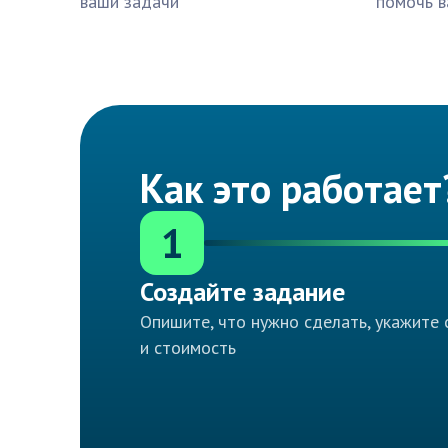
ваши задачи
помочь в
Как это работает
1
Создайте задание
Опишите, что нужно сделать, укажите 
и стоимость