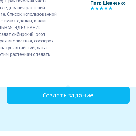
). Практическая часть
Петр Шевченко
сследования растений
те. Список использованной
т пункт сделан, в нем
ЕЛЬНАЯ, ЭДЕЛЬВЕЙС
алат сибирский, осот
рея иволистная, соссюрея
апатус алтайский, латас
этим растениям сделать
Создать задание