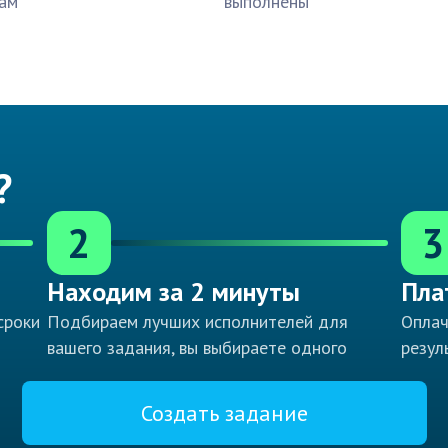
ам
выполнены
?
2
3
Находим за 2 минуты
Пла
сроки
Подбираем лучших исполнителей для
Оплач
вашего задания, вы выбираете одного
резул
Создать задание