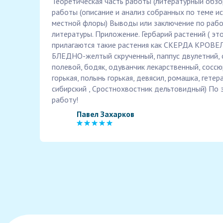
Теоретическая часть работы (литературный обзор
работы (описание и анализ собранных по теме и
местной флоры) Выводы или заключение по рабо
литературы. Приложение. Гербарий растений ( это
прилагаются такие растения как СКЕРДА КРОВ
БЛЕДНО-желтый скрученный, паппус двулетний, с
полевой, бодяк, одуванчик лекарственный, соссю
горькая, полынь горькая, девясил, ромашка, гетер
сибирский , Сростнохвостник дельтовидный) По 
работу!
Павел Захарков