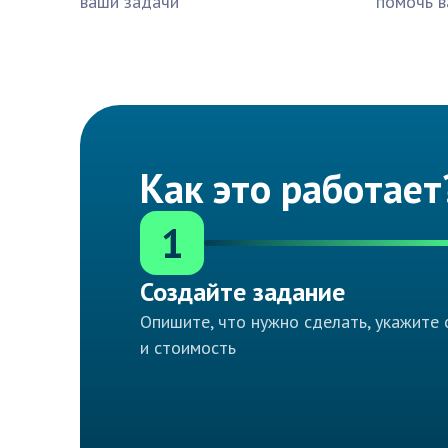
ваши задачи
помочь в
Как это работает
1
Создайте задание
Опишите, что нужно сделать, укажите 
и стоимость