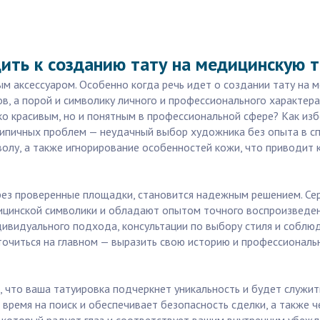
ить к созданию тату на медицинскую 
м аксессуаром. Особенно когда речь идет о создании тату на м
ов, а порой и символику личного и профессионального характера
ко красивым, но и понятным в профессиональной сфере? Как из
типичных проблем — неудачный выбор художника без опыта в с
волу, а также игнорирование особенностей кожи, что приводит
рез проверенные площадки, становится надежным решением. Сер
инской символики и обладают опытом точного воспроизведения
дивидуального подхода, консультации по выбору стиля и соблюд
точиться на главном — выразить свою историю и профессионал
, что ваша татуировка подчеркнет уникальность и будет служи
 время на поиск и обеспечивает безопасность сделки, а также 