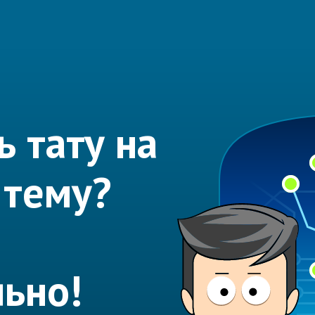
 тату на
 тему?
ьно!