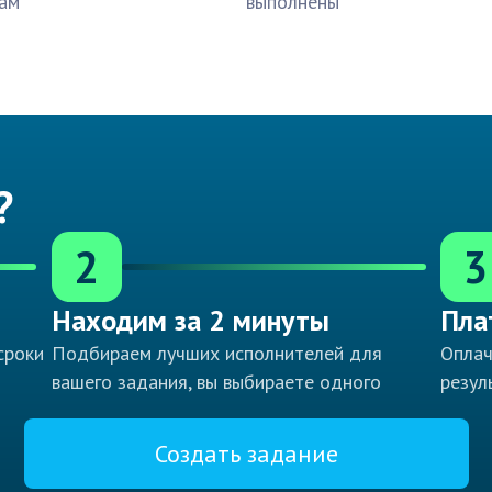
ам
выполнены
?
2
3
Находим за 2 минуты
Пла
сроки
Подбираем лучших исполнителей для
Оплач
вашего задания, вы выбираете одного
резул
Создать задание