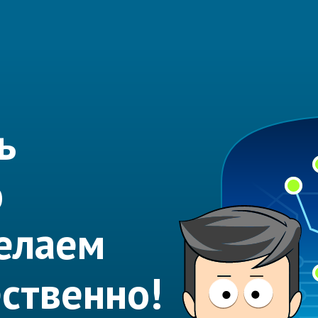
ь
ю
елаем
ественно!