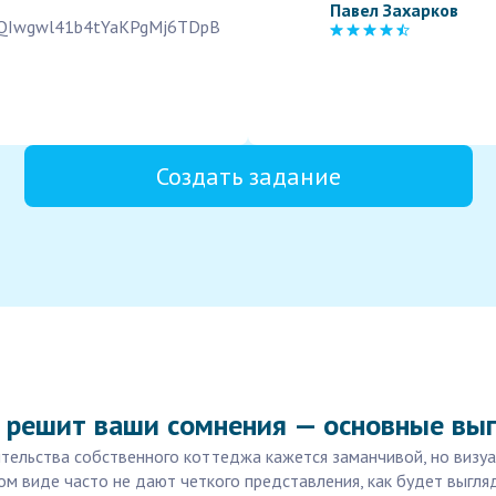
Павел Захарков
L2FQIwgwl41b4tYaKPgMj6TDpB
Создать задание
 решит ваши сомнения — основные вы
ительства собственного коттеджа кажется заманчивой, но визу
м виде часто не дают четкого представления, как будет выгля