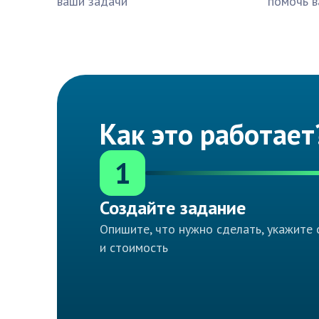
ваши задачи
помочь в
Как это работает
1
Создайте задание
Опишите, что нужно сделать, укажите 
и стоимость