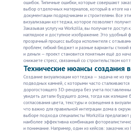
ошибок. Типичные ошибки, которые совершают заказ
выбор отделочных материалов, который в итоге на 
документации подрядчиками и строителями. Все эти
визуализации коттеджа, которое позволяет получит
Заказывая услугу на Workzilla, вы получаете доступ
наглядное и доступное изображение. Это удобный ф
прозрачный процесс выбора исполнителя с отзывами
проблем; гибкий бюджет и разные варианты стихий 
и деньги — проект становится понятным ещё до нач
снижаете стресс, связанный со строительством кот
Технические нюансы создания в
Создание визуализации коттеджа — задача не из пр
подводных камней, с которыми часто сталкиваются 
дорогостоящего 3D-рендера без учета поставленны
увидеть детали будущего дома, тогда как излишне 
согласования цвета, текстуры и освещения в визуал
что важно для правильной интеграции дома в окруж
выборе подхода специалисты Workzilla предлагают 
наиболее эффективна комбинация фотореалистичной
и понимание. Например, один из кейсов: заказчик и