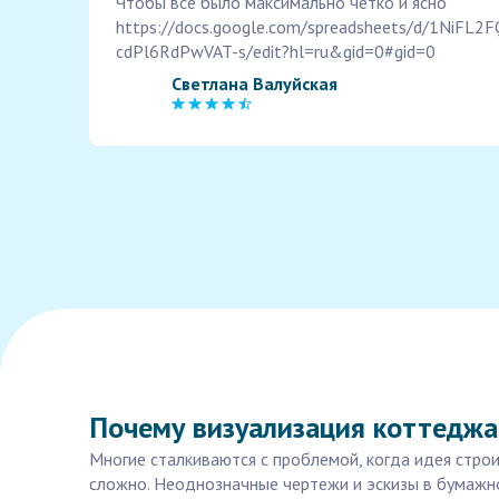
Чтобы все было максимально четко и ясно
https://docs.google.com/spreadsheets/d/1NiF
cdPl6RdPwVAT-s/edit?hl=ru&gid=0#gid=0
Светлана Валуйская
Почему визуализация коттеджа
Многие сталкиваются с проблемой, когда идея стро
сложно. Неоднозначные чертежи и эскизы в бумажно