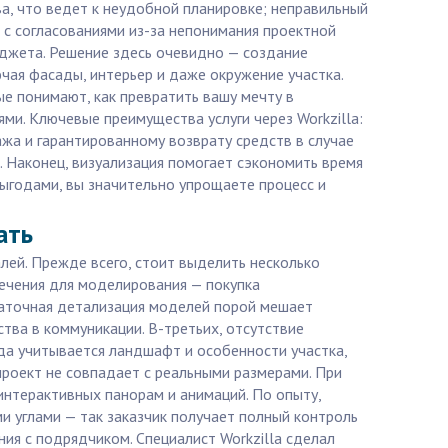
а, что ведет к неудобной планировке; неправильный
 с согласованиями из-за непонимания проектной
юджета. Решение здесь очевидно — создание
ая фасады, интерьер и даже окружение участка.
ые понимают, как превратить вашу мечту в
ми. Ключевые преимущества услуги через Workzilla:
жа и гарантированному возврату средств в случае
. Наконец, визуализация помогает сэкономить время
выгодами, вы значительно упрощаете процесс и
ать
лей. Прежде всего, стоит выделить несколько
печения для моделирования — покупка
таточная детализация моделей порой мешает
тва в коммуникации. В-третьих, отсутствие
гда учитывается ландшафт и особенности участка,
проект не совпадает с реальными размерами. При
интерактивных панорам и анимаций. По опыту,
 углами — так заказчик получает полный контроль
ния с подрядчиком. Специалист Workzilla сделал