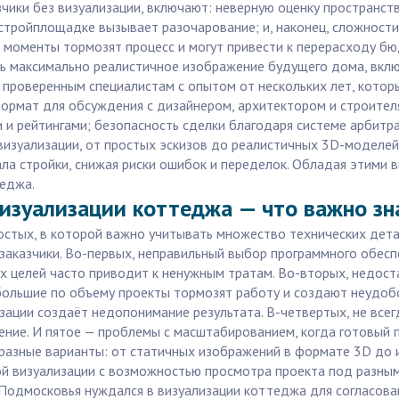
чики без визуализации, включают: неверную оценку пространств
стройплощадке вызывает разочарование; и, наконец, сложности
 моменты тормозят процесс и могут привести к перерасходу б
ь максимально реалистичное изображение будущего дома, включ
 к проверенным специалистам с опытом от нескольких лет, котор
ормат для обсуждения с дизайнером, архитектором и строителя
 и рейтингами; безопасность сделки благодаря системе арбитра
визуализации, от простых эскизов до реалистичных 3D-моделей
ала стройки, снижая риски ошибок и переделок. Обладая этими 
теджа.
изуализации коттеджа — что важно зн
остых, в которой важно учитывать множество технических дета
заказчики. Во-первых, неправильный выбор программного обес
х целей часто приводит к ненужным тратам. Во-вторых, недос
большие по объему проекты тормозят работу и создают неудобс
изации создаёт недопонимание результата. В-четвертых, не все
ение. И пятое — проблемы с масштабированием, когда готовый 
разные варианты: от статичных изображений в формате 3D до 
 визуализации с возможностью просмотра проекта под разными
з Подмосковья нуждался в визуализации коттеджа для согласова