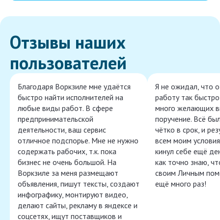
Отзывы наших
пользователей
Благодаря Воркзиле мне удаётся
Я не ожидал, что 
быстро найти исполнителей на
работу так быстро,
любые виды работ. В сфере
много желающих в
предпринимательской
поручение. Всё бы
деятельности, ваш сервис
чётко в срок, и ре
отличное подспорье. Мне не нужно
всем моим условия
содержать рабочих, т.к. пока
кинул себе ещё ден
бизнес не очень большой. На
как точно знаю, ч
Воркзиле за меня размещают
своим Личным пом
объявления, пишут тексты, создают
ещё много раз!
инфографику, монтируют видео,
делают сайты, рекламу в яндексе и
соцсетях, ищут поставщиков и