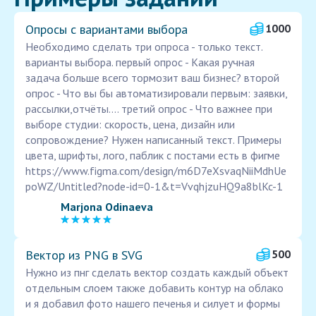
Опросы с вариантами выбора
1000
Необходимо сделать три опроса - только текст.
варианты выбора. первый опрос - Какая ручная
задача больше всего тормозит ваш бизнес? второй
опрос - Что вы бы автоматизировали первым: заявки,
рассылки,отчёты.... третий опрос - Что важнее при
выборе студии: скорость, цена, дизайн или
сопровождение? Нужен написанный текст. Примеры
цвета, шрифты, лого, паблик с постами есть в фигме
https://www.figma.com/design/m6D7eXsvaqNiiMdhUe
poWZ/Untitled?node-id=0-1&t=VvqhjzuHQ9a8blKc-1
Marjona Odinaeva
Вектор из PNG в SVG
500
Нужно из пнг сделать вектор создать каждый объект
отдельным слоем также добавить контур на облако
и я добавил фото нашего печенья и силует и формы