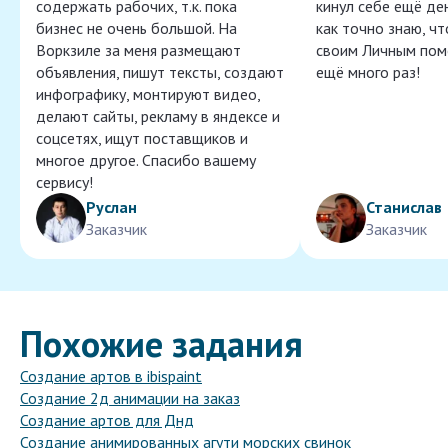
содержать рабочих, т.к. пока
кинул себе ещё ден
бизнес не очень большой. На
как точно знаю, ч
Воркзиле за меня размещают
своим Личным пом
объявления, пишут тексты, создают
ещё много раз!
инфографику, монтируют видео,
делают сайты, рекламу в яндексе и
соцсетях, ищут поставщиков и
многое другое. Спасибо вашему
сервису!
Руслан
Станислав
Заказчик
Заказчик
Похожие задания
Создание артов в ibispaint
Создание 2д анимации на заказ
Создание артов для Днд
Создание анимированных агути морских свинок