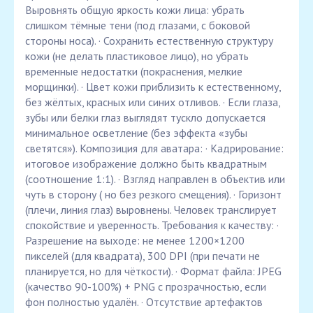
Выровнять общую яркость кожи лица: убрать
слишком тёмные тени (под глазами, с боковой
стороны носа). · Сохранить естественную структуру
кожи (не делать пластиковое лицо), но убрать
временные недостатки (покраснения, мелкие
морщинки). · Цвет кожи приблизить к естественному,
без жёлтых, красных или синих отливов. · Если глаза,
зубы или белки глаз выглядят тускло допускается
минимальное осветление (без эффекта «зубы
светятся»). Композиция для аватара: · Кадрирование:
итоговое изображение должно быть квадратным
(соотношение 1:1). · Взгляд направлен в объектив или
чуть в сторону ( но без резкого смещения). · Горизонт
(плечи, линия глаз) выровнены. Человек транслирует
спокойствие и уверенность. Требования к качеству: ·
Разрешение на выходе: не менее 1200×1200
пикселей (для квадрата), 300 DPI (при печати не
планируется, но для чёткости). · Формат файла: JPEG
(качество 90-100%) + PNG с прозрачностью, если
фон полностью удалён. · Отсутствие артефактов