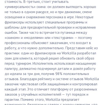
стоимость. В-третьих, стоит учитывать
«универсальность» скина: он должен выглядеть хорошо
не только в одном ракурсе, но и при движении, смене
освещения и снаряжения персонажа в игре. Некоторые
фрилансеры используют специальные программы и
шаблоны для предварительной проверки и исправления
ошибок. Также часто встречается путаница между
«скином» и «моделями» или «текстурами» — поэтому
профессионалы объясняют заказчикам, что входит в
работу, а что нужно дополнительно. Представим кейс из
практики: один из фрилансеров на Workzilla разработал
скин для клиента, который решил обновить свой образ
перед турниром. Исполнитель использовал насыщенную
палитру, деликатно подчеркнул детали и довёл работу
до идеала за три дня, получив 98% положительных
отзывов. Благодаря рейтингу и системе отзывов Workzilla
заказчик чувствовал себя защищённым и контролировал
каждый этап. Это отличает платформу от разрозненных
заказов у случайных исполнителей — тут порядок и
гарантии. Помимо этого, Workzilla предлагает
возможность безопасных сделок с эскроу-сервисом, что