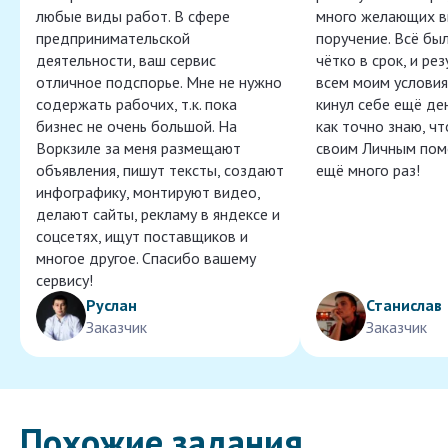
любые виды работ. В сфере
много желающих в
предпринимательской
поручение. Всё бы
деятельности, ваш сервис
чётко в срок, и ре
отличное подспорье. Мне не нужно
всем моим условия
содержать рабочих, т.к. пока
кинул себе ещё ден
бизнес не очень большой. На
как точно знаю, ч
Воркзиле за меня размещают
своим Личным пом
объявления, пишут тексты, создают
ещё много раз!
инфографику, монтируют видео,
делают сайты, рекламу в яндексе и
соцсетях, ищут поставщиков и
многое другое. Спасибо вашему
сервису!
Руслан
Станислав
Заказчик
Заказчик
Похожие задания