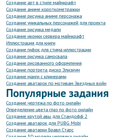
Создание арт в стиле майнкрафт
Создание аниме короткометражки
Создание рисунка аниме персонажа
Создание уникальных персонажей для проекта
Создание рисунка медали
Создание иконки сервера майнкрафт
Иллюстрация для книги
Создание гифок для стима иллюстрации
Создание рисунка самосвала
Создание рисованного оформления
Создание портрета диско Элизиум
Создание манги с клинерами
Создание аватарок по мотивам Звездных войн
Популярные задания
Создание чертежа по фото онлайн
Определение цвета глаз по фото онлайн
Создание крутой авы для Стандофф 2
Создание аватарок для PUBG Mobi
Создание аватарки Бравл Старс
Создание 3D модели человека онлайн