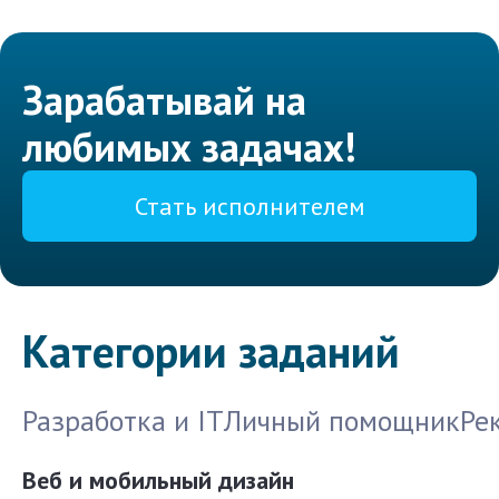
Зарабатывай на
любимых задачах!
Стать исполнителем
Категории заданий
Разработка и IT
Личный помощник
Ре
Веб и мобильный дизайн