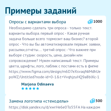
Примеры заданий
Опросы с вариантами выбора
1000
Необходимо сделать три опроса - только текст.
варианты выбора. первый опрос - Какая ручная
задача больше всего тормозит ваш бизнес? второй
опрос - Что вы бы автоматизировали первым: заявки,
рассылки,отчёты.... третий опрос - Что важнее при
выборе студии: скорость, цена, дизайн или
сопровождение? Нужен написанный текст. Примеры
цвета, шрифты, лого, паблик с постами есть в фигме
https://www.figma.com/design/m6D7eXsvaqNiiMdhUe
poWZ/Untitled?node-id=0-1&t=VvqhjzuHQ9a8blKc-1
Marjona Odinaeva
Замена логотипа «стеноделы»
500
https://disk.yandex.ru/d/xwrHe6e0To55FA На каждом