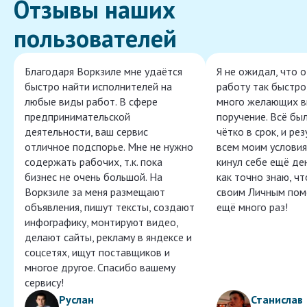
Отзывы наших
пользователей
Благодаря Воркзиле мне удаётся
Я не ожидал, что 
быстро найти исполнителей на
работу так быстро,
любые виды работ. В сфере
много желающих в
предпринимательской
поручение. Всё бы
деятельности, ваш сервис
чётко в срок, и ре
отличное подспорье. Мне не нужно
всем моим условия
содержать рабочих, т.к. пока
кинул себе ещё ден
бизнес не очень большой. На
как точно знаю, ч
Воркзиле за меня размещают
своим Личным пом
объявления, пишут тексты, создают
ещё много раз!
инфографику, монтируют видео,
делают сайты, рекламу в яндексе и
соцсетях, ищут поставщиков и
многое другое. Спасибо вашему
сервису!
Руслан
Станислав