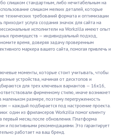
либо слишком стандартным, либо нечитабельным на
использование слишком мелких деталей, которые
ние технических требований формата и оптимизации
 приходит услуга создания значок для сайта на
фессиональные исполнители на Workzilla имеют опыт
новных преимуществ — индивидуальный подход,
экономите время, доверяя задачу проверенным
ективного маркера вашего сайта, помогая привлечь и
ключевые моменты, которые стоит учитывать, чтобы
разные устройства, начиная от десктопов и
бираются для трех ключевых вариантов — 16x16,
соответствовали фирменному стилю, иначе возникнет
 в маленьком размере, поэтому перегруженность
лизм — каждый подбирается под настроение проекта.
ики: один из фрилансеров Workzilla помог клиенту
за первый месяц после обновления. Платформа
том и позитивными рекомендациями. Это гарантирует
тельно работает на ваш бренд.