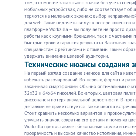
том, что многие заказывают значки без учёта спец
мобильных устройствах, либо не соответствует общ
теряются на маленьких экранах; выбор неправильно
для web. Такие недочёты ведут к потере клиентов и
платформе Workzilla — вы получаете не просто диза
работы как с крупными брендами, так и с частными
быстрые сроки и гарантия результата. Заказывая зн
специалистам с рейтингами и отзывами. Таким образ
удержать внимание целевой аудитории.
Технические нюансы создания з
На первый взгляд создание значков для сайта каже
избежать разочарований. Во-первых, формат и разм
заканчивая смартфонами. Обычно оптимальным счит
32x32 и 64x64 пикселей. Во-вторых, цветовая пали
диссонанс и потеря визуальной целостности. В-тре
деталями не приветствуется. Также иногда встреча
Стоит сравнить несколько вариантов и проконсульти
улучшить значок, сократив его детали и поменяв цв
Workzilla предоставляет безопасные сделки и сист
прозрачность и высокое качество исполнения, миним