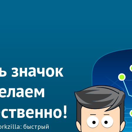
ь значок
делаем
ественно!
rkzilla: быстрый