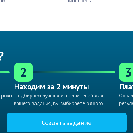
ам
выполнены
?
2
3
Находим за 2 минуты
Пла
сроки
Подбираем лучших исполнителей для
Оплач
вашего задания, вы выбираете одного
резул
Создать задание