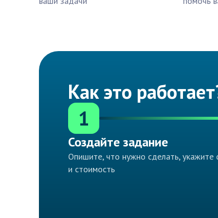
ваши задачи
помочь в
Как это работает
1
Создайте задание
Опишите, что нужно сделать, укажите 
и стоимость