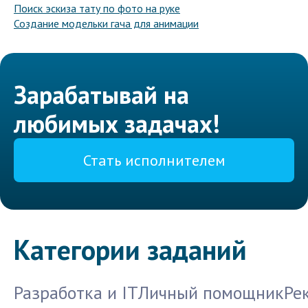
Поиск эскиза тату по фото на руке
Создание модельки гача для анимации
Зарабатывай на
любимых задачах!
Стать исполнителем
Категории заданий
Разработка и IT
Личный помощник
Ре