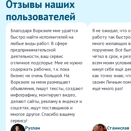
Отзывы наших
пользователей
Благодаря Воркзиле мне удаётся
Я не ожидал, что 
быстро найти исполнителей на
работу так быстро,
любые виды работ. В сфере
много желающих в
предпринимательской
поручение. Всё бы
деятельности, ваш сервис
чётко в срок, и ре
отличное подспорье. Мне не нужно
всем моим условия
содержать рабочих, т.к. пока
кинул себе ещё ден
бизнес не очень большой. На
как точно знаю, ч
Воркзиле за меня размещают
своим Личным пом
объявления, пишут тексты, создают
ещё много раз!
инфографику, монтируют видео,
делают сайты, рекламу в яндексе и
соцсетях, ищут поставщиков и
многое другое. Спасибо вашему
сервису!
Руслан
Станислав