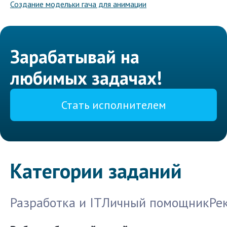
Создание модельки гача для анимации
Зарабатывай на
любимых задачах!
Стать исполнителем
Категории заданий
Разработка и IT
Личный помощник
Ре