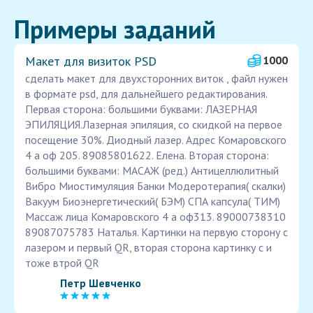
Примеры заданий
Макет для визиток PSD
1000
сделать макет для двухсторонних виток , файл нужен
в формате psd, для дальнейшего редактирования.
Первая сторона: большими буквами: ЛАЗЕРНАЯ
ЭПИЛЯЦИЯ.Лазерная эпиляция, со скидкой на первое
посещение 30%. Диодный лазер. Адрес Комаровского
4 а оф 205. 89085801622. Елена. Вторая сторона:
большими буквами: МАСАЖ (ред.) Антицеллюлитный
Вибро Миостимуляция Банки Модеротерапия( скалки)
Вакуум Биоэнергетический( БЭМ) СПА капсула( ТИМ)
Массаж лица Комаровского 4 а оф313. 89000738310
89087075783 Наталья. Картинки на первую сторону с
лазером и первый QR, вторая сторона картинку с и
тоже втрой QR
Петр Шевченко