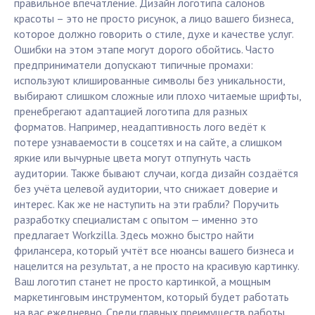
правильное впечатление. Дизайн логотипа салонов
красоты – это не просто рисунок, а лицо вашего бизнеса,
которое должно говорить о стиле, духе и качестве услуг.
Ошибки на этом этапе могут дорого обойтись. Часто
предприниматели допускают типичные промахи:
используют клишированные символы без уникальности,
выбирают слишком сложные или плохо читаемые шрифты,
пренебрегают адаптацией логотипа для разных
форматов. Например, неадаптивность лого ведёт к
потере узнаваемости в соцсетях и на сайте, а слишком
яркие или вычурные цвета могут отпугнуть часть
аудитории. Также бывают случаи, когда дизайн создаётся
без учёта целевой аудитории, что снижает доверие и
интерес. Как же не наступить на эти грабли? Поручить
разработку специалистам с опытом — именно это
предлагает Workzilla. Здесь можно быстро найти
фрилансера, который учтёт все нюансы вашего бизнеса и
нацелится на результат, а не просто на красивую картинку.
Ваш логотип станет не просто картинкой, а мощным
маркетинговым инструментом, который будет работать
на вас ежедневно. Среди главных преимуществ работы