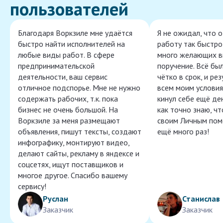
пользователей
Благодаря Воркзиле мне удаётся
Я не ожидал, что 
быстро найти исполнителей на
работу так быстро,
любые виды работ. В сфере
много желающих в
предпринимательской
поручение. Всё бы
деятельности, ваш сервис
чётко в срок, и ре
отличное подспорье. Мне не нужно
всем моим условия
содержать рабочих, т.к. пока
кинул себе ещё ден
бизнес не очень большой. На
как точно знаю, ч
Воркзиле за меня размещают
своим Личным пом
объявления, пишут тексты, создают
ещё много раз!
инфографику, монтируют видео,
делают сайты, рекламу в яндексе и
соцсетях, ищут поставщиков и
многое другое. Спасибо вашему
сервису!
Руслан
Станислав
Заказчик
Заказчик