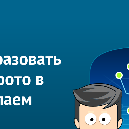
азовать
фото в
лаем