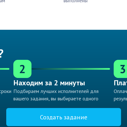
ам
выполнены
?
2
3
Находим за 2 минуты
Пла
сроки
Подбираем лучших исполнителей для
Оплач
вашего задания, вы выбираете одного
резул
Создать задание