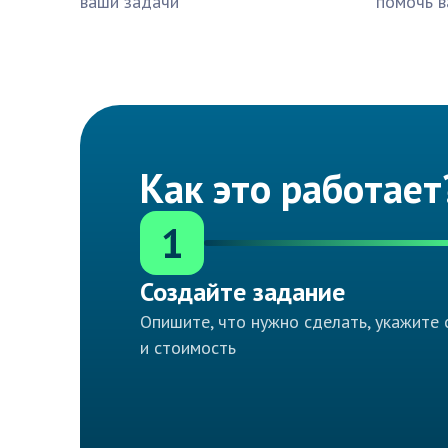
ваши задачи
помочь в
Как это работает
1
Создайте задание
Опишите, что нужно сделать, укажите 
и стоимость