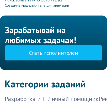
Поиск эскиза тату по фото на руке
Создание модельки гача для анимации
Зарабатывай на
любимых задачах!
Стать исполнителем
Категории заданий
Разработка и IT
Личный помощник
Ре