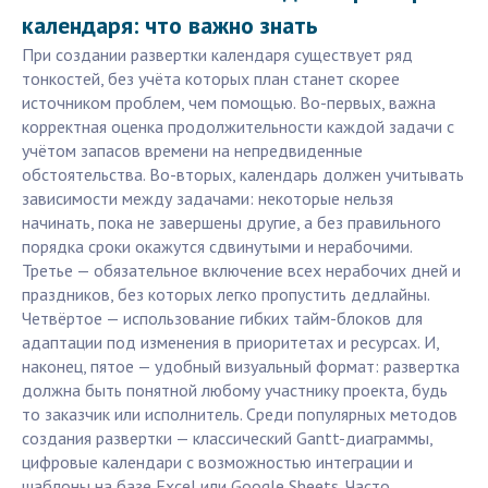
календаря: что важно знать
При создании развертки календаря существует ряд
тонкостей, без учёта которых план станет скорее
источником проблем, чем помощью. Во-первых, важна
корректная оценка продолжительности каждой задачи с
учётом запасов времени на непредвиденные
обстоятельства. Во-вторых, календарь должен учитывать
зависимости между задачами: некоторые нельзя
начинать, пока не завершены другие, а без правильного
порядка сроки окажутся сдвинутыми и нерабочими.
Третье — обязательное включение всех нерабочих дней и
праздников, без которых легко пропустить дедлайны.
Четвёртое — использование гибких тайм-блоков для
адаптации под изменения в приоритетах и ресурсах. И,
наконец, пятое — удобный визуальный формат: развертка
должна быть понятной любому участнику проекта, будь
то заказчик или исполнитель. Среди популярных методов
создания развертки — классический Gantt-диаграммы,
цифровые календари с возможностью интеграции и
шаблоны на базе Excel или Google Sheets. Часто