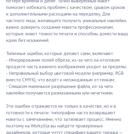
потере времени и денег. Точно выверенный макет
помогает избежать проблем с качеством, срывом сроков
и дополнительными расходами на переделку. Для
частного лица, желающего получить уникальные наклейки,
важно доверить создание макета профессионалам,
которые знают тонкости печати и способны донести вашу
идею без искажений.
Типичные ошибки, которые делают сами, включают:
- Игнорирование полей обреза, из-за чего на итоговом
продукте часть важного изображения уходит за пределы;
- Неправильный выбор цветовой модели (например, RGB
вместо CMYK), что ведёт к неожиданным оттенкам;
- Слишком маленькое разрешение файла, из-за чего
наклейки получаются размазанными или нечеткими.
Эти ошибки отражаются не только в качестве, но и в
готовности к печати: типографии часто возвращают
макеты с замечаниями, что затягивает процесс. Именно
поэтому на Workzilla вы найдёте проверенных
дизайнеров, которые учтут специфику вашего тиража —