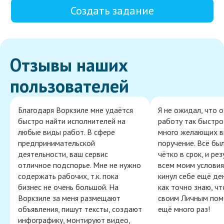
Создать задание
Отзывы наших
пользователей
Благодаря Воркзиле мне удаётся
Я не ожидал, что 
быстро найти исполнителей на
работу так быстро,
любые виды работ. В сфере
много желающих в
предпринимательской
поручение. Всё бы
деятельности, ваш сервис
чётко в срок, и ре
отличное подспорье. Мне не нужно
всем моим условия
содержать рабочих, т.к. пока
кинул себе ещё ден
бизнес не очень большой. На
как точно знаю, ч
Воркзиле за меня размещают
своим Личным пом
объявления, пишут тексты, создают
ещё много раз!
инфографику, монтируют видео,