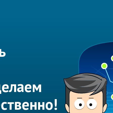
ь
делаем
ественно!