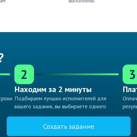
ам
выполнены
?
2
3
Находим за 2 минуты
Пла
сроки
Подбираем лучших исполнителей для
Оплач
вашего задания, вы выбираете одного
резул
Создать задание