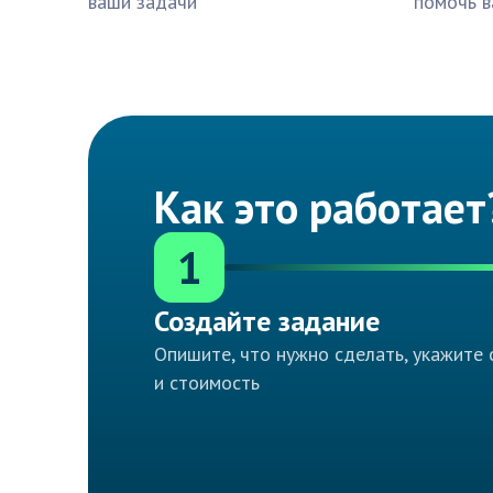
ваши задачи
помочь в
Как это работает
1
Создайте задание
Опишите, что нужно сделать, укажите 
и стоимость