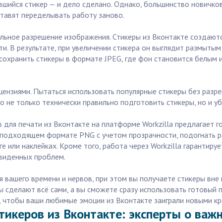
вшийся стикер — и дело сделано. Однако, большинство новичко
ставят переделывать работу заново.
ьное разрешение изображения. Стикеры из Вконтакте создаются
и. В результате, при увеличении стикера он выглядит размытым
сохранить стикеры в формате JPEG, где фон становится белым и
цензиями. Пытаться использовать популярные стикеры без разр
о не только технически правильно подготовить стикеры, но и уб
в для печати из Вконтакте на платформе Workzilla предлагает 
в подходящем формате PNG с учетом прозрачности, подогнать 
ге или наклейках. Кроме того, работа через Workzilla гарантир
двиденных проблем.
вашего времени и нервов, при этом вы получаете стикеры вне к
 сделают всё сами, а вы сможете сразу использовать готовый 
, чтобы ваши любимые эмоции из Вконтакте заиграли новыми кр
тикеров из Вконтакте: эксперты о важ