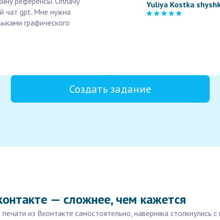
скину референсы. Оплачу
Yuliya Kostka shysh
й чат gpt. Мне нужна
выками графического
Создать задание
контакте — сложнее, чем кажется
 печати из Вконтакте самостоятельно, наверняка столкнулись с