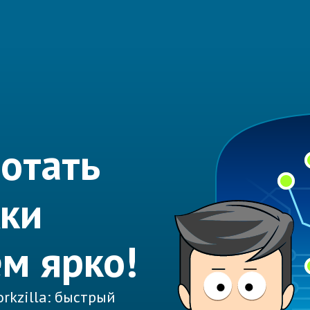
отать
ки
ем ярко!
rkzilla: быстрый