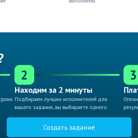
ам
выполнены
?
2
3
Находим за 2 минуты
Пла
сроки
Подбираем лучших исполнителей для
Оплач
вашего задания, вы выбираете одного
резул
Создать задание