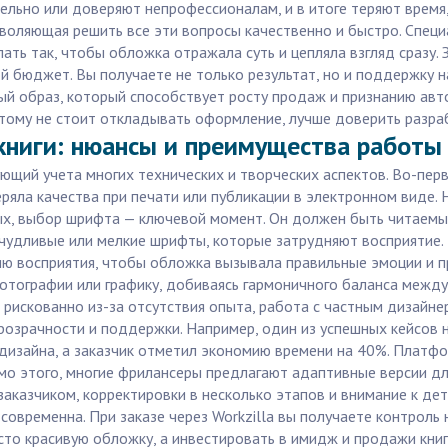
ьно или доверяют непрофессионалам, и в итоге теряют время, д
зволяющая решить все эти вопросы качественно и быстро. Специ
лать так, чтобы обложка отражала суть и цепляла взгляд сразу. 
 бюджет. Вы получаете не только результат, но и поддержку н
ый образ, который способствует росту продаж и признанию авт
тому не стоит откладывать оформление, лучше доверить разра
книги: нюансы и преимущества работы 
ующий учета многих технических и творческих аспектов. Во-пе
еряла качества при печати или публикации в электронном виде.
х, выбор шрифта — ключевой момент. Он должен быть читаемы
удливые или мелкие шрифты, которые затрудняют восприятие. В
ю восприятия, чтобы обложка вызывала правильные эмоции и п
отографии или графику, добиваясь гармоничного баланса между
рискованно из-за отсутствия опыта, работа с частным дизайнер
 прозрачности и поддержки. Например, один из успешных кейсов 
дизайна, а заказчик отметил экономию времени на 40%. Платфо
мо этого, многие фрилансеры предлагают адаптивные версии д
заказчиком, корректировки в несколько этапов и внимание к де
современна. При заказе через Workzilla вы получаете контроль 
сто красивую обложку, а инвестировать в имидж и продажи книг