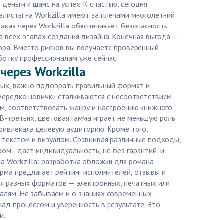
еньги и шанс на успех. К счастью, сегодня
алисты на Workzilla имеют за плечами многолетний
Заказ через Workzilla обеспечивает безопасность
а всех этапах создания дизайна. Конечная выгода —
ора. Вместо рисков вы получаете проверенный
ботку профессионалам уже сейчас.
через Workzilla
рвых, важно подобрать правильный формат и
 Нередко новички сталкиваются с несоответствием
м, соответствовать жанру и настроению книжного
-третьих, цветовая гамма играет не меньшую роль
ривлекала целевую аудиторию. Кроме того,
 текстом и визуалом. Сравнивая различные подходы,
ом - даёт индивидуальность, но без гарантий, и
на Workzilla: разработка обложки для романа
рма предлагает рейтинг исполнителей, отзывы и
ля разных форматов — электронных, печатных или
талям. Не забываем и о знаниях современных
над процессом и уверенность в результате. Это
и.