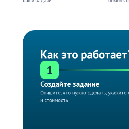
ваши задачи
помочь в
Как это работает
1
Создайте задание
Опишите, что нужно сделать, укажите 
и стоимость