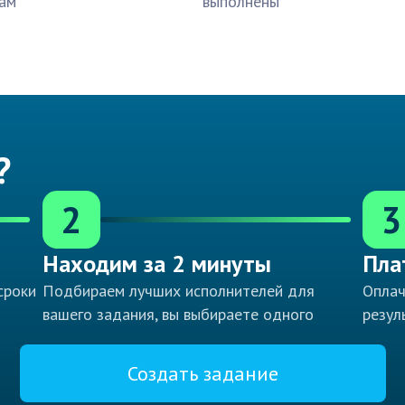
ам
выполнены
?
2
3
Находим за 2 минуты
Пла
сроки
Подбираем лучших исполнителей для
Оплач
вашего задания, вы выбираете одного
резул
Создать задание