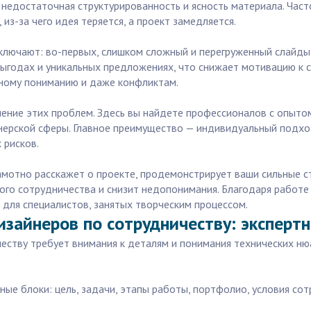
— недостаточная структурированность и ясность материала. Час
 из-за чего идея теряется, а проект замедляется.
ключают: во-первых, слишком сложный и перегруженный слайды,
ыгодах и уникальных предложениях, что снижает мотивацию к с
лному пониманию и даже конфликтам.
ение этих проблем. Здесь вы найдете профессионалов с опытом
ерской сферы. Главное преимущество — индивидуальный подход
 рисков.
рамотно расскажет о проекте, продемонстрирует ваши сильные 
го сотрудничества и снизит недопонимания. Благодаря работе ч
 для специалистов, занятых творческим процессом.
изайнеров по сотрудничеству: эксперт
еству требует внимания к деталям и понимания технических ню
тные блоки: цель, задачи, этапы работы, портфолио, условия с