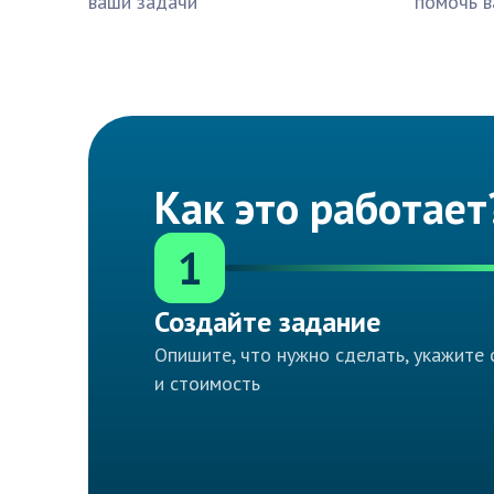
ваши задачи
помочь в
Как это работает
1
Создайте задание
Опишите, что нужно сделать, укажите 
и стоимость