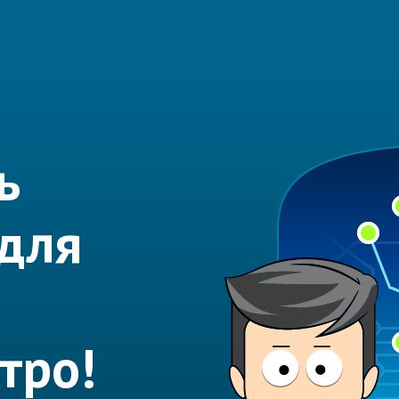
ь
для
тро!