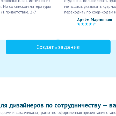
biblioclub.ru и 1 источник из
студенты. Больше брать прак
я. Но со списком литературы
методики, указывать куар-к
 (1 приветствие, 2-7
переходить по коер-кодам и
Артём Марченков
Создать задание
для дизайнеров по сотрудничеству — в
нерами и заказчиками, грамотно оформленная презентация стан