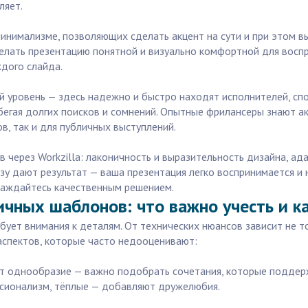
ляет.
инимализме, позволяющих сделать акцент на сути и при этом вы
елать презентацию понятной и визуально комфортной для воспри
дого слайда.
й уровень — здесь надежно и быстро находят исполнителей, сп
бегая долгих поисков и сомнений. Опытные фрилансеры знают а
в, так и для публичных выступлений.
ерез Workzilla: лаконичность и выразительность дизайна, ада
зу дают результат — ваша презентация легко воспринимается и
лаждайтесь качественным решением.
чных шаблонов: что важно учесть и к
ет внимания к деталям. От технических нюансов зависит не то
 аспектов, которые часто недооценивают:
ет однообразие — важно подобрать сочетания, которые поддер
сионализм, тёплые — добавляют дружелюбия.