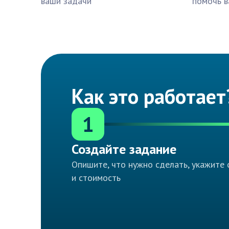
ваши задачи
помочь в
Как это работает
1
Создайте задание
Опишите, что нужно сделать, укажите 
и стоимость