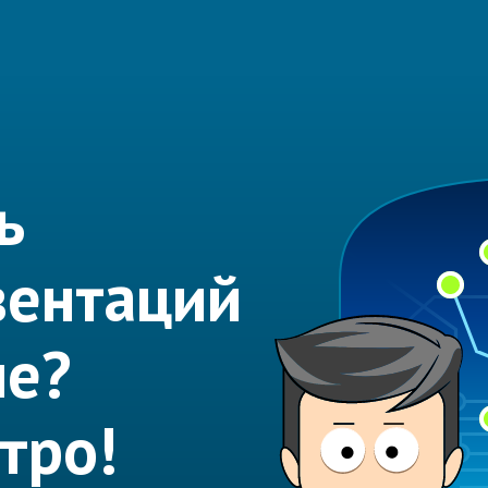
ь
зентаций
ме?
тро!