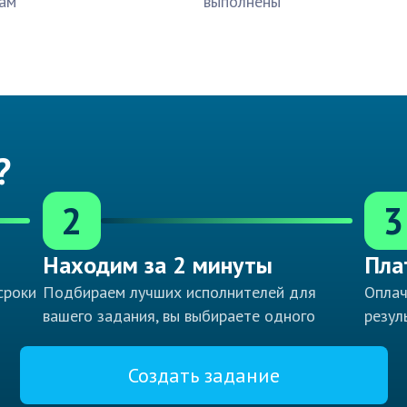
ам
выполнены
?
2
3
Находим за 2 минуты
Пла
сроки
Подбираем лучших исполнителей для
Оплач
вашего задания, вы выбираете одного
резул
Создать задание