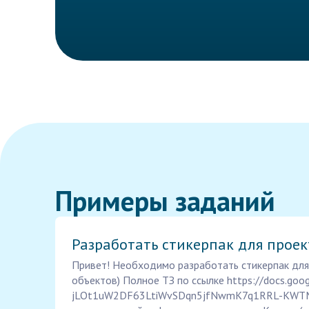
Примеры заданий
Разработать стикерпак для проек
Привет! Необходимо разработать стикерпак для 
объектов) Полное ТЗ по ссылке https://docs.goo
jLOt1uW2DF63LtiWvSDqn5jfNwmK7q1RRL-KWTMKY