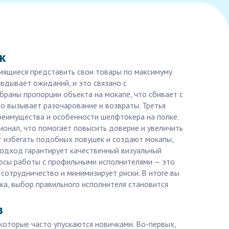
к
емящиеся представить свои товары по максимуму
авдывает ожиданий, и это связано с
браны пропорции объекта на мокапе, что сбивает с
то вызывает разочарование и возвраты. Третья
преимущества и особенности шелфтокера на полке.
ионал, что помогает повысить доверие и увеличить
ют избегать подобных ловушек и создают мокапы,
подход гарантирует качественный визуальный
люсы работы с профильными исполнителями — это
сотрудничество и минимизирует риски. В итоге вы
нка, выбор правильного исполнителя становится
в
которые часто упускаются новичками. Во-первых,