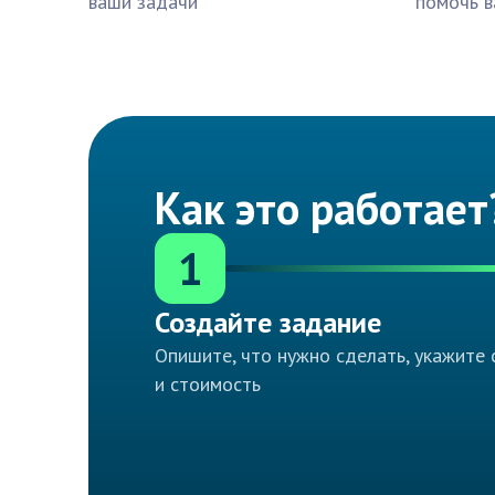
ваши задачи
помочь в
Как это работает
1
Создайте задание
Опишите, что нужно сделать, укажите 
и стоимость