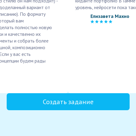
по стилю он нам подходит) -
кидайте портфолио В Гамме 
недоделанный вариант от
уровень, нейросети пока так
писанию). По формату
Елизавета Махно
оторый вам
Сделать полностью новую
ки и качественно их
ементы и собрать более
ешной, композиционно
сли у вас есть
онцепции будем рады
Создать задание