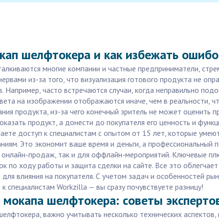
кап шелфтокера и как избежать ошибо
талкиваются многие компании и частные предприниматели, стр
нервами из-за того, что визуализация готового продукта не опр
 Например, часто встречаются случаи, когда неправильно подо
вета на изображении отображаются иначе, чем в реальности, ч
ания продукта, из-за чего конечный зритель не может оценить 
казать продукт, а донести до покупателя его ценность и функц
чаете доступ к специалистам с опытом от 15 лет, которые уме
иям. Это экономит ваше время и деньги, а профессиональный 
ля онлайн-продаж, так и для оффлайн-мероприятий. Ключевые п
 по ходу работы и защита сделки на сайте. Все это облегчает 
т для влияния на покупателя. С учетом задач и особенностей ры
 специалистам Workzilla — вы сразу почувствуете разницу!
 мокапа шелфтокера: советы эксперто
лфтокера, важно учитывать несколько технических аспектов, 