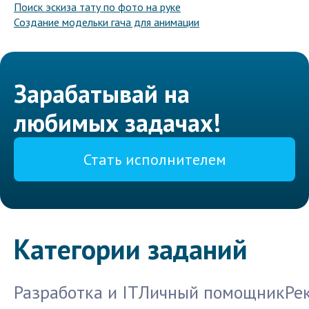
Поиск эскиза тату по фото на руке
Создание модельки гача для анимации
Зарабатывай на
любимых задачах!
Стать исполнителем
Категории заданий
Разработка и IT
Личный помощник
Ре