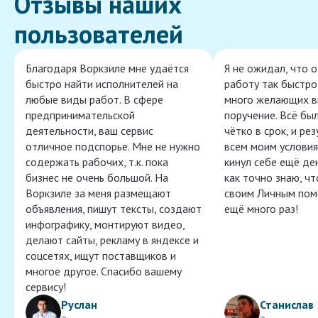
Отзывы наших
пользователей
Благодаря Воркзиле мне удаётся
Я не ожидал, что 
быстро найти исполнителей на
работу так быстро,
любые виды работ. В сфере
много желающих в
предпринимательской
поручение. Всё бы
деятельности, ваш сервис
чётко в срок, и ре
отличное подспорье. Мне не нужно
всем моим условия
содержать рабочих, т.к. пока
кинул себе ещё ден
бизнес не очень большой. На
как точно знаю, ч
Воркзиле за меня размещают
своим Личным пом
объявления, пишут тексты, создают
ещё много раз!
инфографику, монтируют видео,
делают сайты, рекламу в яндексе и
соцсетях, ищут поставщиков и
многое другое. Спасибо вашему
сервису!
Руслан
Станислав