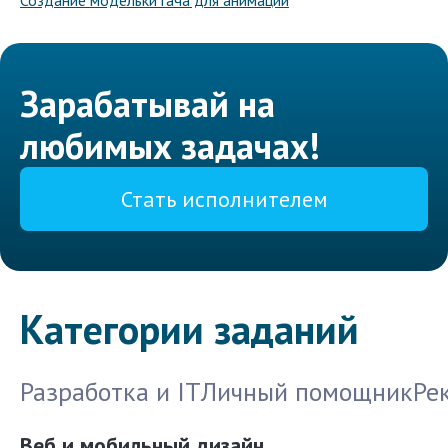
Создание модельки гача для анимации
Зарабатывай на
любимых задачах!
Стать исполнителем
Категории заданий
Разработка и IT
Личный помощник
Ре
Веб и мобильный дизайн