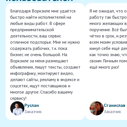
Благодаря Воркзиле мне удаётся
Я не ожидал, что 
быстро найти исполнителей на
работу так быстро,
любые виды работ. В сфере
много желающих в
предпринимательской
поручение. Всё бы
деятельности, ваш сервис
чётко в срок, и ре
отличное подспорье. Мне не нужно
всем моим условия
содержать рабочих, т.к. пока
кинул себе ещё ден
бизнес не очень большой. На
как точно знаю, ч
Воркзиле за меня размещают
своим Личным пом
объявления, пишут тексты, создают
ещё много раз!
инфографику, монтируют видео,
делают сайты, рекламу в яндексе и
соцсетях, ищут поставщиков и
многое другое. Спасибо вашему
сервису!
Руслан
Станислав
Заказчик
Заказчик