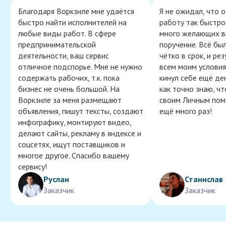
Благодаря Воркзиле мне удаётся
Я не ожидал, что 
быстро найти исполнителей на
работу так быстро,
любые виды работ. В сфере
много желающих в
предпринимательской
поручение. Всё бы
деятельности, ваш сервис
чётко в срок, и ре
отличное подспорье. Мне не нужно
всем моим условия
содержать рабочих, т.к. пока
кинул себе ещё ден
бизнес не очень большой. На
как точно знаю, ч
Воркзиле за меня размещают
своим Личным пом
объявления, пишут тексты, создают
ещё много раз!
инфографику, монтируют видео,
делают сайты, рекламу в яндексе и
соцсетях, ищут поставщиков и
многое другое. Спасибо вашему
сервису!
Руслан
Станислав
Заказчик
Заказчик