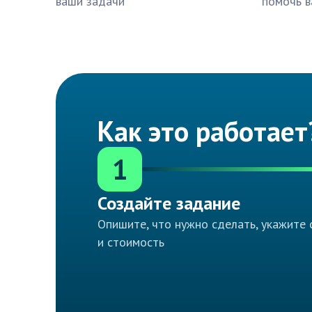
ваши задачи
помочь в
Как это работает
1
Создайте задание
Опишите, что нужно сделать, укажите 
и стоимость