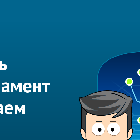
ь
намент
аем