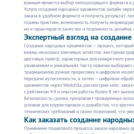
важным является выбор неподходящего формата и р
Услуга создания народных орнаментов онлайн через
заказа в удобном формате и получить результат, п
годами практики, возможность получить индивидуал
но и гарантируете качество и подлинность дизайна,
Экспертный взгляд на создание
Создание народных орнаментов — процесс, который т
важны несколько ключевых аспектов: векторная гра
цветовых палитр, характерных для конкретного рег
узнаваемым и уникальным. Часто новички выбирают 
традиционную ручную прорисовку и цифровое модели
передачи аутентичности, а затем — цифровая обра
орнаментов через Workzilla, рассмотрим кейс: зака
с рейтингом 4.9 и опытом работы более 8 лет выпол
безопасность сделки, предлагает проверенных испо
условия для корректировок и доработок, что критич
технических требований и своих пожеланий, что ув
Как заказать создание народных
Понимание пошагового процесса заказа народных ор