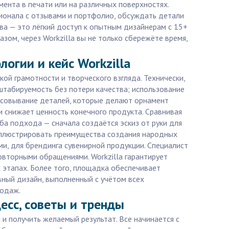
нта в печати или на различных поверхностях.
сионала с отзывами и портфолио, обсуждать детали
ва — это лёгкий доступ к опытным дизайнерам с 15+
ом, через Workzilla вы не только сбережёте время,
огии и кейс Workzilla
ой грамотности и творческого взгляда. Технически,
штабируемость без потери качества; использование
рисовывание деталей, которые делают орнамент
и снижает ценность конечного продукта. Сравнивая
а подхода — сначала создаётся эскиз от руки для
 иллюстрировать преимущества создания народных
ми, для брендинга сувенирной продукции. Специалист
овторными обращениями. Workzilla гарантирует
 этапах. Более того, площадка обеспечивает
ивный дизайн, выполненный с учётом всех
родаж.
есс, советы и тренды
и получить желаемый результат. Все начинается с