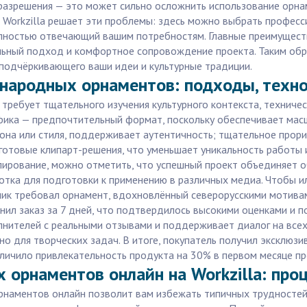
азрешения — это может сильно осложнить использование орнаме
 Workzilla решает эти проблемы: здесь можно выбрать профес
олностью отвечающий вашим потребностям. Главные преимущест
ьный подход и комфортное сопровождение проекта. Таким образ
 подчёркивающего ваши идеи и культурные традиции.
 народных орнаментов: подходы, технол
ребует тщательного изучения культурного контекста, техническ
фика — предпочтительный формат, поскольку обеспечивает мас
иона или стиля, поддерживает аутентичность; тщательное про
готовые клипарт-решения, что уменьшает уникальность работы 
рование, можно отметить, что успешный проект объединяет об
ботка для подготовки к применению в различных медиа. Чтобы
зчик требовал орнамент, вдохновлённый северорусскими мотива
нил заказ за 7 дней, что подтвердилось высокими оценками и п
лнителей с реальными отзывами и поддерживает диалог на всех
но для творческих задач. В итоге, покупатель получил эксклюз
еличило привлекательность продукта на 30% в первом месяце п
 орнаментов онлайн на Workzilla: проц
наментов онлайн позволит вам избежать типичных трудностей 