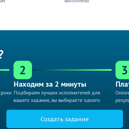
ам
выполнены
?
2
3
Находим за 2 минуты
Пла
сроки
Подбираем лучших исполнителей для
Оплач
вашего задания, вы выбираете одного
резул
Создать задание