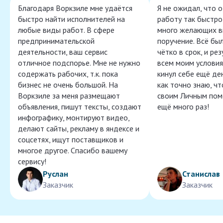
Благодаря Воркзиле мне удаётся
Я не ожидал, что 
быстро найти исполнителей на
работу так быстро,
любые виды работ. В сфере
много желающих в
предпринимательской
поручение. Всё бы
деятельности, ваш сервис
чётко в срок, и ре
отличное подспорье. Мне не нужно
всем моим условия
содержать рабочих, т.к. пока
кинул себе ещё ден
бизнес не очень большой. На
как точно знаю, ч
Воркзиле за меня размещают
своим Личным пом
объявления, пишут тексты, создают
ещё много раз!
инфографику, монтируют видео,
делают сайты, рекламу в яндексе и
соцсетях, ищут поставщиков и
многое другое. Спасибо вашему
сервису!
Руслан
Станислав
Заказчик
Заказчик