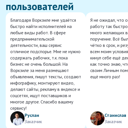
пользователей
Благодаря Воркзиле мне удаётся
Я не ожидал, что 
быстро найти исполнителей на
работу так быстро,
любые виды работ. В сфере
много желающих в
предпринимательской
поручение. Всё бы
деятельности, ваш сервис
чётко в срок, и ре
отличное подспорье. Мне не нужно
всем моим условия
содержать рабочих, т.к. пока
кинул себе ещё ден
бизнес не очень большой. На
как точно знаю, ч
Воркзиле за меня размещают
своим Личным пом
объявления, пишут тексты, создают
ещё много раз!
инфографику, монтируют видео,
делают сайты, рекламу в яндексе и
соцсетях, ищут поставщиков и
многое другое. Спасибо вашему
сервису!
Руслан
Станислав
Заказчик
Заказчик