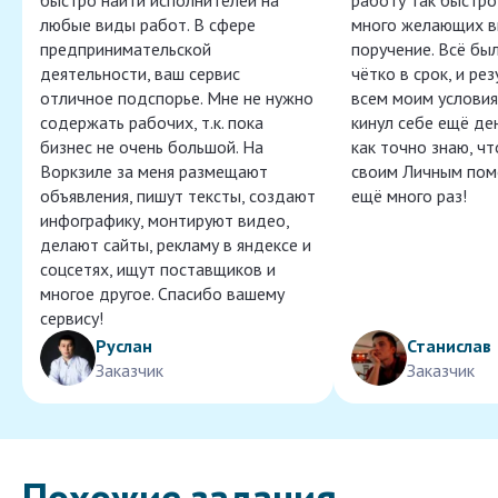
быстро найти исполнителей на
работу так быстро,
любые виды работ. В сфере
много желающих в
предпринимательской
поручение. Всё бы
деятельности, ваш сервис
чётко в срок, и ре
отличное подспорье. Мне не нужно
всем моим условия
содержать рабочих, т.к. пока
кинул себе ещё ден
бизнес не очень большой. На
как точно знаю, ч
Воркзиле за меня размещают
своим Личным пом
объявления, пишут тексты, создают
ещё много раз!
инфографику, монтируют видео,
делают сайты, рекламу в яндексе и
соцсетях, ищут поставщиков и
многое другое. Спасибо вашему
сервису!
Руслан
Станислав
Заказчик
Заказчик
Похожие задания