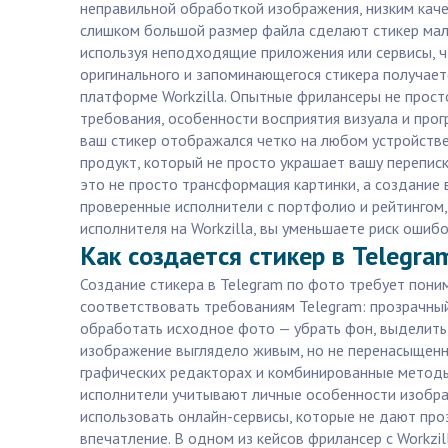
неправильной обработкой изображения, низким каче
слишком большой размер файла сделают стикер мало
используя неподходящие приложения или сервисы, ч
оригинального и запоминающегося стикера получает
платформе Workzilla. Опытные фрилансеры не просто
требования, особенности восприятия визуала и пр
ваш стикер отображался четко на любом устройстве 
продукт, который не просто украшает вашу переписк
это не просто трансформация картинки, а создание 
проверенные исполнители с портфолио и рейтингом,
исполнителя на Workzilla, вы уменьшаете риск ошиб
Как создается стикер в Telegra
Создание стикера в Telegram по фото требует пони
соответствовать требованиям Telegram: прозрачны
обработать исходное фото — убрать фон, выделить 
изображение выглядело живым, но не перенасыщенны
графических редакторах и комбинированные методы 
исполнители учитывают личные особенности изображ
использовать онлайн-сервисы, которые не дают про
впечатление. В одном из кейсов фрилансер с Workzil