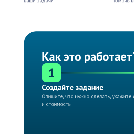
ваши задачи
помочь в
Как это работает
1
Создайте задание
Опишите, что нужно сделать, укажите 
и стоимость