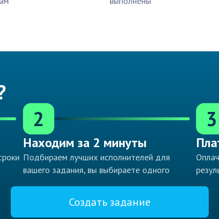
ам
выполнены
?
2
3
Находим за 2 минуты
Пла
сроки
Подбираем лучших исполнителей для
Оплач
вашего задания, вы выбираете одного
резул
Создать задание