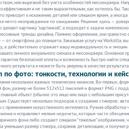
ством, или вырезкой без учета особенностей мессенджера. Напр
эффективным и не таким выразительным, как хотелось бы. Так
то приводит к искажению деталей или слишком ярким, а иногда
ся нечто неоправданное по ожиданиям. Решение здесь — довер
 делают картинку "картинкой", а подходят к задаче комплексно
огрессивные тренды дизайна. Помимо оформления, они грамотно
— от смартфона до планшета. Заказывая услугу на Workzilla, вы
у, а действительно отражает вашу индивидуальность и эмоции. 
вашего личного визуального сигнала в мессенджере. Основное п
 гарантия безопасной оплаты и возможность быстро найти спе
очного результата и можете быть уверены в качестве результата
m по фото: тонкости, технологии и кей
мания нескольких важных технических нюансов. Во-первых, фо
й фон, размер не более 512x512 пикселей и формат PNG с подд
главный объект (обычно это лицо или лицо с небольшим присутс
м. Существует несколько подходов к созданию стикеров: авто
с применением искусственного интеллекта. Ручная обработка ч
ения и исправляют мелкие недочеты, которые часто обесценив
зрачного фона либо создают слишком "тяжелые" изображения, чт
la уменьшил размер стикера, сохранив детализацию, и получил 