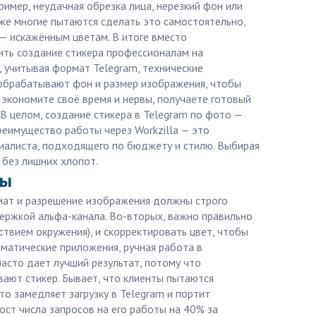
имер, неудачная обрезка лица, нерезкий фон или
же многие пытаются сделать это самостоятельно,
 — искажённым цветам. В итоге вместо
ить создание стикера профессионалам на
, учитывая формат Telegram, технические
 обрабатывают фон и размер изображения, чтобы
 экономите своё время и нервы, получаете готовый
В целом, создание стикера в Telegram по фото —
реимущество работы через Workzilla — это
циалиста, подходящего по бюджету и стилю. Выбирая
 без лишних хлопот.
сы
рмат и разрешение изображения должны строго
ержкой альфа-канала. Во-вторых, важно правильно
твием окружения), и скорректировать цвет, чтобы
матические приложения, ручная работа в
асто дает лучший результат, потому что
ают стикер. Бывает, что клиенты пытаются
о замедляет загрузку в Telegram и портит
рост числа запросов на его работы на 40% за