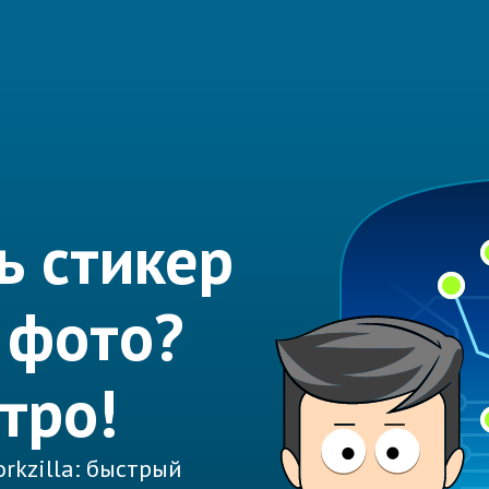
ь стикер
 фото?
тро!
rkzilla: быстрый