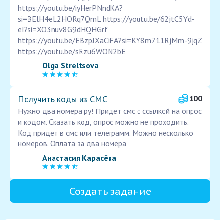
https://youtu.be/iyHerPNndKA?
si=BElH4eL2HORq7QmL https://youtu.be/62jtC5Yd-
eI?si=XO3nuv8G9dHQHGrf
https://youtu.be/EBzpJXaCiFA?si=KY8m711RjMm-9jqZ
https://youtu.be/sRzu6WQN2bE
Olga Streltsova
Получить коды из СМС
100
Нужно два номера ру! Придет смс с ссылкой на опрос
и кодом. Сказать код, опрос можно не проходить.
Код придет в смс или телеграмм. Можно несколько
номеров. Оплата за два номера
Анастасия Карасёва
Создать задание