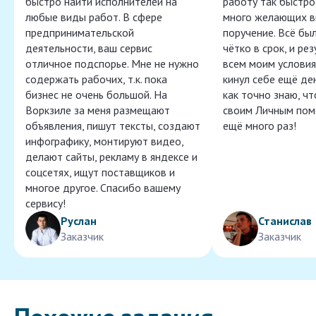
быстро найти исполнителей на
работу так быстро,
любые виды работ. В сфере
много желающих в
предпринимательской
поручение. Всё бы
деятельности, ваш сервис
чётко в срок, и ре
отличное подспорье. Мне не нужно
всем моим условия
содержать рабочих, т.к. пока
кинул себе ещё ден
бизнес не очень большой. На
как точно знаю, ч
Воркзиле за меня размещают
своим Личным пом
объявления, пишут тексты, создают
ещё много раз!
инфографику, монтируют видео,
делают сайты, рекламу в яндексе и
соцсетях, ищут поставщиков и
многое другое. Спасибо вашему
сервису!
Руслан
Станислав
Заказчик
Заказчик